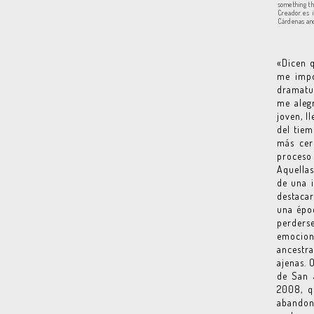
something th
Creador.es 
Cárdenas and
«Dicen q
me impo
dramatur
me aleg
joven, l
del tiem
más cer
proceso 
Aquellas
de una i
destacar
una époc
perders
emocion
ancestra
ajenas. 
de San J
2008, q
abandon