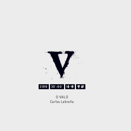
2016
30'-60'
1
1
O VALO
Carlos Labraña