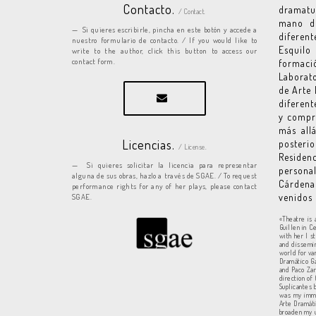
Contacto.
dramatur
/ Contact.
mano de
Si quieres escribirle, pincha en este botón y accede a
diferen
nuestro formulario de contacto. / If you would like to
Esquilo
write to the author, click this button to access our
contact form.
formaci
Laborato
de Arte 
diferent
y compre
más all
Licencias.
posteri
/ License.
Residen
Si quieres solicitar la licencia para representar
persona
alguna de sus obras, hazlo a través de SGAE. / To request
Cárdena
performance rights for any of her plays, please contact
venidos 
SGAE.
«Theatre is 
Guillen in C
with her I s
and dissemin
world for va
Dramático Ga
and Paco Zar
direction of
Suplicantes 
was my imme
Arte Dramáti
broaden my u