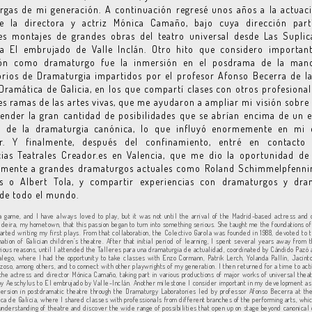
gas de mi generación. A continuación regresé unos años a la actuac
 la directora y actriz Mónica Camaño, bajo cuya dirección part
tes montajes de grandes obras del teatro universal desde Las Suplic
 a El embrujado de Valle Inclán. Otro hito que considero importan
ón como dramaturgo fue la inmersión en el posdrama de la man
rios de Dramaturgia impartidos por el profesor Afonso Becerra de l
Dramática de Galicia, en los que compartí clases con otros profesional
es ramas de las artes vivas, que me ayudaron a ampliar mi visión sobre 
nder la gran cantidad de posibilidades que se abrían encima de un 
á de la dramaturgia canónica, lo que influyó enormemente en mi e
or. Y finalmente, después del confinamiento, entré en contacto
cias Teatrales Creador.es en Valencia, que me dio la oportunidad de
lmente a grandes dramaturgos actuales como Roland Schimmelpfennin
s o Albert Tola, y compartir experiencias con dramaturgos y dra
de todo el mundo.
a game, and I have always loved to play, but it was not until the arrival of the Madrid-based actress and 
edeira, my hometown, that this passion began to turn into something serious. She taught me the foundations of
tarted writing my first plays. From that collaboration, the Colectivo Garola was founded in 1988, devoted to 
ation of Galician children’s theatre. After that initial period of learning, I spent several years away from t
rious reasons, until I attended the Talleres para una dramaturgia de actualidad, coordinated by Cándido Pazó 
lego, where I had the opportunity to take classes with Enzo Cormann, Patrik Lerch, Yolanda Pallín, Jacint
zoso, among others, and to connect with other playwrights of my generation. I then returned for a time to act
 the actress and director Mónica Camaño, taking part in various productions of major works of universal thea
by Aeschylus to El embrujado by Valle-Inclán. Another milestone I consider important in my development as
rsion in postdramatic theatre through the Dramaturgy Laboratories led by professor Afonso Becerra at th
ca de Galicia, where I shared classes with professionals from different branches of the performing arts, wh
nderstanding of theatre and discover the wide range of possibilities that open up on stage beyond canonica