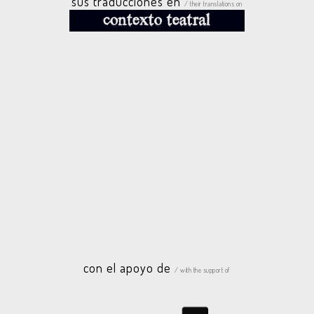
sus traducciones en
/ their translations on
con el apoyo de
/ with the support of