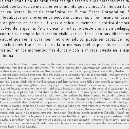
ue trato todo tipo de problemáticas que afectan a las personas más d
edad que las vuelve invisibles en el mundo que vivimos. Así, he escrito 
ios en Ícaras; la crisis económica en Mucho Morro Corporation, 
a; los abusos a menores en La pequeña compañía; el feminismo en Estre
d de género en Estrella… fugaz? o sobre la memoria histórica democ
olvió de la guerra. Pero nunca lo he hecho desde una visión pedagóg
contrario, siempre he buscado visibilizar un tema con sus diferentes
 aquel que vea la obra, sea niño o un adulto, pueda ser capaz de lle
conclusiones. Eso sí, escrita de la forma más poética posible, en la que
risa aún en los momentos más duros y con la mirada puesta en la esp
Labraña).
 theatre is for children… I’m not sure. I write about what draws me in, what matters to me, what strikes m
different from that of other playwrights. The truth is that children understand my work and enjoy it, w
e there is nothing more valuable than their recognition. Since I started young, I have been writing theatre fo
y interests have evolved over time. My early plays were written by four, six or eight hands—and many mor
joyed, because the tension generated in the writing process later transfers to the text, resulting in w
hose first pieces, which told of grand adventures and long journeys, were filled with boundless imagination, 
 great deal of magic. Among them I would highlight: El secreto de Daniel, La escalera and Teatro de los sue
a period focused on memory, in which I addressed traditions that were on the verge of disappearing, in 
 from being forgotten and to contribute to their preservation. It is moving to discover that even today
y ancestral traditions, which we should not allow to be replaced by others imposed by outside cultures. 
maín, La fiesta de las calabazas and Leyendas de la noche de San Juan belong to this phase. Finally, from
08 onwards—which also coincided with a personal crisis during which I nearly abandoned dramatic writing
 began to emerge, addressing a wide range of issues affecting the most vulnerable members of a society
le in the world we live in. I have written about evictions in Ícaras; the economic crisis in Mucho Morro
mitada; child abuse in La pequeña compañía; feminism in Estrelecer; gender identity in Estrella… fugaz?; a
emory in Mambrú volvió de la guerra. I have never approached these topics from a pedagogical standpoint; on th
sought to bring them into view from multiple angles, so that each spectator—whether child or adult—can re
 All of this is written in the most poetic way possible, never without a smile even in the harshest moment
toward hope.» (Carlos Labraña).