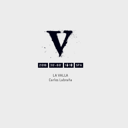
2016
30'-60'
1
1
SPA
LA VALLA
Carlos Labraña