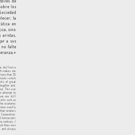
ébiles de
sobre los
Sociedad
lecer; la
rática en
ica, sino
 aristas,
gar a sus
 no falte
eranza.»
e, but from a
hich makes me
r more than 35
e minds—which
orks of great
laughter and,
ños. This was
an attempt to
 we are still
Works such as
 the economic
—more overtly
 that renders
 Corporation,
nd democratic
e contrary, I
ach their own
s, and always