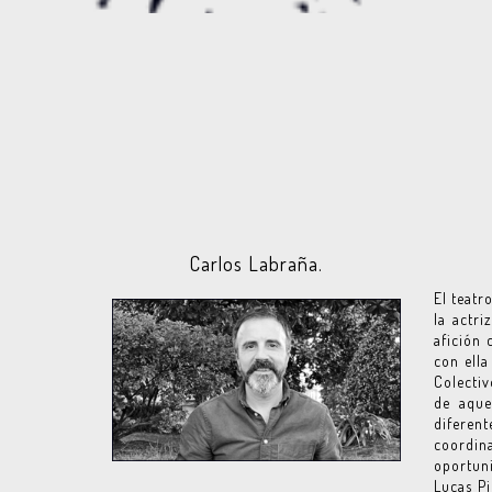
Carlos Labraña.
El teatr
la actri
afición 
con ella
Colectiv
de aque
diferent
coordin
oportuni
Lucas Pi