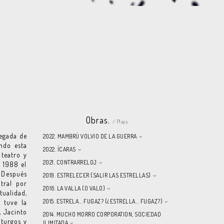
Obras.
/ Plays.
legada de
2022. MAMBRÚ VOLVIO DE LA GUERRA
ando esta
2022. ÍCARAS
 teatro y
2021. CONTRARRELOJ
n 1988 el
. Después
2019. ESTRELECER (SALIR LAS ESTRELLAS)
tral por
2016. LA VALLA (O VALO)
tualidad,
2015. ESTRELA... FUGAZ? (¿ESTRELLA... FUGAZ?)
 tuve la
, Jacinto
2014. MUCHO MORRO CORPORATION, SOCIEDAD
aturgos y
ILIMITADA