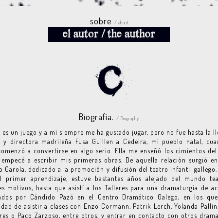
sobre
/ about
Biografía.
/ Biography.
o es un juego y a mí siempre me ha gustado jugar, pero no fue hasta la l
z y directora madrileña Fusa Guillen a Cedeira, mi pueblo natal, cu
comenzó a convertirse en algo serio. Ella me enseñó los cimientos del
 empecé a escribir mis primeras obras. De aquella relación surgió e
o Garola, dedicado a la promoción y difusión del teatro infantil gallego
l primer aprendizaje, estuve bastantes años alejado del mundo tea
es motivos, hasta que asistí a los Talleres para una dramaturgia de ac
ados por Cándido Pazó en el Centro Dramático Galego, en los que
dad de asistir a clases con Enzo Cormann, Patrik Lerch, Yolanda Pallín
res o Paco Zarzoso, entre otros, y entrar en contacto con otros dram