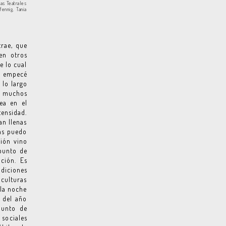
ias Teatrales
ennig, Tania
trae, que
en otros
e lo cual
o empecé
 lo largo
 y muchos
ea en el
tensidad.
an llenas
las puedo
ción vino
 punto de
ción. Es
diciones
 culturas
 la noche
a del año
punto de
sociales