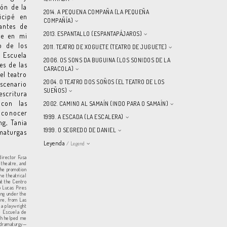
ión de la
2014. A PEQUENA COMPAÑA (LA PEQUEÑA
icipé en
COMPAÑÍA)
antes de
2013. ESPANTALLO (ESPANTAPÁJAROS)
te en mi
o de los
2011. TEATRO DE XOGUETE (TEATRO DE JUGUETE)
a Escuela
2006. OS SONS DA BUGUINA (LOS SONIDOS DE LA
es de las
CARACOLA)
el teatro
2004. O TEATRO DOS SOÑOS (EL TEATRO DE LOS
escenario
SUEÑOS)
scritura
 con las
2002. CAMINO AL SAMAÍN (INDO PARA O SAMAÍN)
 conocer
1999. A ESCADA (LA ESCALERA)
g, Tania
1999. O SEGREDO DE DANIEL
maturgas
Leyenda
/ Legend
director Fusa
 theatre, and
the promotion
he theatrical
at the Centro
o Lucas Pires
ing under the
tre, from Las
 a playwright
e Escuela de
ich helped me
l dramaturgy—