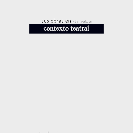
sus obras en
/ their works on