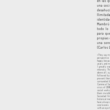
en las q
una soci
desahuc
Ilimitad
identida
Mambrú v
todo lo 
para que
propias 
una son
(Carlos 
«They say my
perspective 
happy, becaus
years, and m
I greatly en
intensity. T
above all, a
followed by 
prevent them
surrounded b
Camino al Sa
crisis of 20
social works
them invisib
Sociedad Ili
historical m
have always 
conclusions.
with an eye 