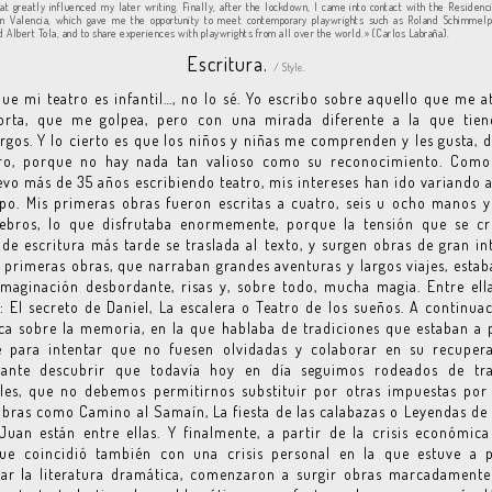
at greatly influenced my later writing. Finally, after the lockdown, I came into contact with the Residenc
in Valencia, which gave me the opportunity to meet contemporary playwrights such as Roland Schimmelpf
 Albert Tola, and to share experiences with playwrights from all over the world.» (Carlos Labraña).
Escritura.
/ Style.
ue mi teatro es infantil…, no lo sé. Yo escribo sobre aquello que me a
rta, que me golpea, pero con una mirada diferente a la que tien
gos. Y lo cierto es que los niños y niñas me comprenden y les gusta, d
ro, porque no hay nada tan valioso como su reconocimiento. Com
levo más de 35 años escribiendo teatro, mis intereses han ido variando a
po. Mis primeras obras fueron escritas a cuatro, seis u ocho manos
ebros, lo que disfrutaba enormemente, porque la tensión que se cr
de escritura más tarde se traslada al texto, y surgen obras de gran in
 primeras obras, que narraban grandes aventuras y largos viajes, estab
maginación desbordante, risas y, sobre todo, mucha magia. Entre el
: El secreto de Daniel, La escalera o Teatro de los sueños. A continua
a sobre la memoria, en la que hablaba de tradiciones que estaban a
e para intentar que no fuesen olvidadas y colaborar en su recupera
ante descubrir que todavía hoy en día seguimos rodeados de tra
les, que no debemos permitirnos substituir por otras impuestas por
Obras como Camino al Samaín, La fiesta de las calabazas o Leyendas de
uan están entre ellas. Y finalmente, a partir de la crisis económic
ue coincidió también con una crisis personal en la que estuve a 
ar la literatura dramática, comenzaron a surgir obras marcadamente 