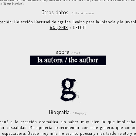
ed with elements of tenderness, play, innocence, and a final note of hope to counterbalance the cruel reali
.» (Gracia Morales).
Otros datos.
/ Other information.
cación:
Colección Carrusel de ogritos, Teatro para la infancia y la juvent
AAT, 2018
+ CELCIT
sobre
/ about
Biografía.
/ Biography.
rqué a la creación dramática sin saber muy bien lo que implicaba 
 Por casualidad. Me apetecía experimentar con este género, que cono
y espectadora. Desde muy niña he escrito poesía y más tarde relato y 