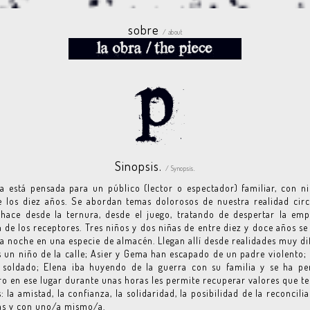
sobre
/ about
Sinopsis.
/ Synopsis.
a está pensada para un público (lector o espectador) familiar, con n
e los diez años. Se abordan temas dolorosos de nuestra realidad cir
hace desde la ternura, desde el juego, tratando de despertar la emp
n de los receptores. Tres niños y dos niñas de entre diez y doce años se
la noche en una especie de almacén. Llegan allí desde realidades muy di
 un niño de la calle; Asier y Gema han escapado de un padre violento;
 soldado; Elena iba huyendo de la guerra con su familia y se ha per
o en ese lugar durante unas horas les permite recuperar valores que te
: la amistad, la confianza, la solidaridad, la posibilidad de la reconcili
ás y con uno/a mismo/a.