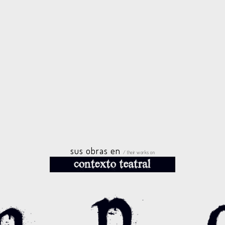
sus obras en
/ their works on