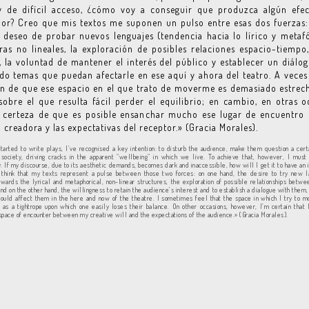
y de difícil acceso, ¿cómo voy a conseguir que produzca algún efec
or? Creo que mis textos me suponen un pulso entre esas dos fuerzas
l deseo de probar nuevos lenguajes (tendencia hacia lo lírico y metafó
ras no lineales, la exploración de posibles relaciones espacio-tiempo, 
, la voluntad de mantener el interés del público y establecer un diálog
o temas que puedan afectarle en ese aquí y ahora del teatro. A veces
n de que ese espacio en el que trato de moverme es demasiado estre
sobre el que resulta fácil perder el equilibrio; en cambio, en otras o
a certeza de que es posible ensanchar mucho ese lugar de encuentro 
 creadora y las expectativas del receptor.» (Gracia Morales).
started to write plays, I’ve recognised a key intention: to disturb the audience, make them question a cert
society, driving cracks in the apparent “wellbeing” in which we live. To achieve that, however, I must
ty. If my discourse, due to its aesthetic demands, becomes dark and inaccessible, how will I get it to have an
I think that my texts represent a pulse between those two forces: on one hand, the desire to try new l
towards the lyrical and metaphorical, non-linear structures, the exploration of possible relationships betw
and on the other hand, the willingness to retain the audience’s interest and to establish a dialogue with them
could affect them in the here and now of the theatre. I sometimes feel that the space in which I try to m
 as a tightrope upon which one easily loses their balance. On other occasions, however, I’m certain that 
space of encounter between my creative will and the expectations of the audience.» (Gracia Morales).