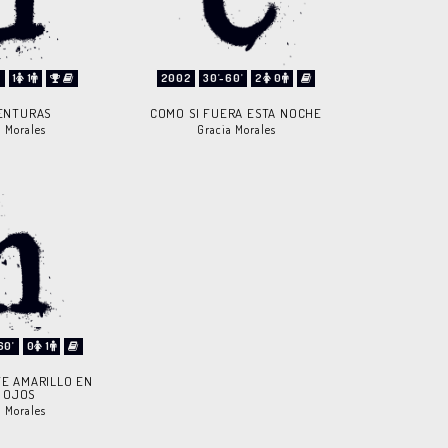
'
1
1
2002
30'-60'
2
0
ENTURAS
COMO SI FUERA ESTA NOCHE
a Morales
Gracia Morales
60'
0
1
E AMARILLO EN
 OJOS
a Morales