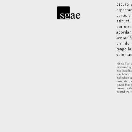
oscuro 
espectad
parte, e
estructu
por otra
abordand
sensació
un hilo 
tengo l
voluntad
«Since I’ve 
modern-day 
intelligibili
spectator? 
inclination 
time, etc.); 
issues that 
narrow, such
expand that 