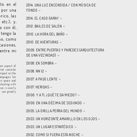
to en el
2014. UNA LUZ ENCENDIDA / CON MÚSICA DE
: por una
FONDO
rico, las
2014. EL CASO GARAY
etc.); y,
2012. BAILES DE SALÓN
o con él,
 tengo la
2010. LA HORA DEL BAÑO
cho, como
2010. DE AVENTURAS
casiones,
2009. ENTRE PUERTAS Y PAREDES (ARQUITECTURA
entre mi
DE UNA VECINDAD)
2008. EN SOMBRA
ain aspect of
 not concede
2008. NN 12
 impact on the
anguages (an
2007. A PASO LENTO
een space and
, dealing with
2007. HERIDAS
ove is overly
I can greatly
2006. Y A TI, ¿QUÉ TE DA MIEDO?
2006. EN UNA DÉCIMA DE SEGUNDO
2005. LA ORILLA PERRA DEL MUNDO
2003. UN HORIZONTE AMARILLO EN LOS OJOS
2003. UN LUGAR ESTRATÉGICO
2002. COMO SI FUERA ESTA NOCHE