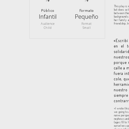
2
3
This play is 
but does so 
Público
Formato
between the
Infantil
Pequeño
backgrounds:
her family a
Audience
Format
friendship, t
Child
Small
«Escribí
en el t
solidar
nuestros
porque n
calle a 
fuera in
cole, qu
herramie
nuestro
siempre
contrarr
«I wrote this
we going to 
naïve perspe
nephews and 
(ages 10 to 
ourselves up