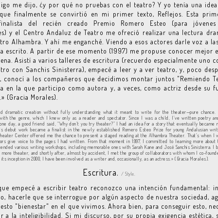
go me dijo, ¿y por qué no pruebas con el teatro? Y yo tenía una ide
que finalmente se convirtió en mi primer texto, Reflejos. Esta pri
inalista del recién creado Premio Romero Esteo (para jóvenes
s) y el Centro Andaluz de Teatro me ofreció realizar una lectura dr
atro Alhambra. Y ahí me enganché. Viendo a esos actores darle voz a la
a escrito. A partir de ese momento (1997) me propuse conocer mejor
cena. Asistí a varios talleres de escritura (recuerdo especialmente uno 
tro con Sanchis Sinisterra), empecé a leer y a ver teatro, y, poco desp
, conocí a los compañeros que decidimos montar juntos "Remiendo Te
 en la que participo como autora y, a veces, como actriz desde su 
» (Gracia Morales).
ed dramatic creation without fully understanding what it meant to write for the theater—pure chance.
ith the genre, which I knew only as a reader and spectator. Since I was a child, I’ve written poetry an
 one day, a good friend said, “Why don’t you try theater?” I had an idea for a story that eventually became m
his debut work became a finalist in the newly established Romero Esteo Prize for young Andalusian writ
Theater Center offered me the chance to present a staged reading at the Alhambra Theater. That’s when I
ors give voice to the pages I had written. From that moment in 1997, I committed to learning more about
ttended various writing workshops, including memorable ones with Sarah Kane and José Sanchis Sinisterra. I 
 more theater, and shortly after, almost by accident, I met the group of collaborators with whom I co-fou
 its inception in 2000, I have been involved as a writer and, occasionally, as an actress.» (Gracia Morales).
Escritura.
/ Style.
ue empecé a escribir teatro reconozco una intención fundamental: i
co, hacerle que se interrogue por algún aspecto de nuestra sociedad, a
esto "bienestar" en el que vivimos. Ahora bien, para conseguir esto, ne
r a la inteligibilidad. Si mi discurso, por su propia exigencia estética, 