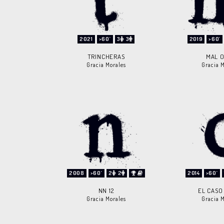
2021
>60'
3
3
2019
>60'
TRINCHERAS
MAL 
Gracia Morales
Gracia M
2008
>60'
2
2
2014
>60'
NN 12
EL CASO
Gracia Morales
Gracia M