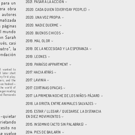
2021. PASAR A LA ACCIÓN
a para un
mera obra
2020. CADA QUIEN (EVERYDAY PEOPLE)
 autores
2020. UNA VOZ PROPIA
amatizada
2020. NADIE DUERME
s páginas
 el mundo
2020. BUENOS CHICOS
con Sarah
2019. MAL OLOR
ués, casi
atro", la
2019. DE LA NECESIDAD Y LA ESPERANZA
fundación
2019. LEONES
2019. PARAÍSO APPARTMENT
 I wanted to
2017. HACIA ATRÁS
d later short
y first play,
2017. LAVINIA
ers, and the
 was hooked—
 the world of
2017. CORTINAS OPACAS
began reading
nded Remiendo
2017. LA PRIMERA NOCHE DE LOS NIÑOS-PÁJARO
2016. LA GRIETA, ENTRE ANIMALES SALVAJES
2015. ESTAR / LLEGAR / QUEDARSE. LA DISTANCIA
n-quietar
EN DIEZ MOVIMIENTOS
grietando
2015. INSOMNIO (ACTO SIN PALABRAS)
cesito no
2014. PIES DE BAILARÍN
se vuelve