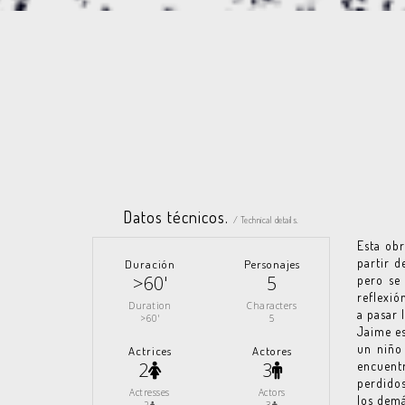
Datos técnicos.
/ Technical details.
Esta obr
partir d
Duración
Personajes
>60'
5
pero se 
reflexió
Duration
Characters
a pasar 
>60'
5
Jaime es
un niño
Actrices
Actores
2
3
encuentr
perdidos
Actresses
Actors
los dem