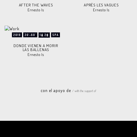
AFTER THE WAVES
APRÈS LES VAGUES
Ernesto Is
Ernesto Is
2019
30'-60'
1
2
SPA
DONDE VIENEN A MORIR
LAS BALLENAS
Ernesto Is
con el apoyo de
/ with the support of