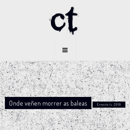
Onde veñen morrer as baleas
Ernesto Is, 2019