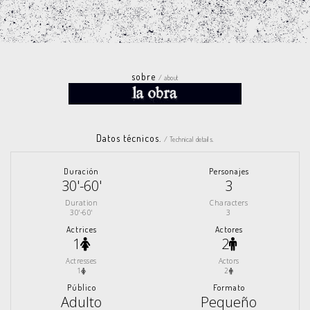
sobre
/ about
Datos técnicos.
/ Technical details.
Duración
Personajes
30'-60'
3
Duration
Characters
30'-60'
3
Actrices
Actores
1
2
Actresses
Actors
1
2
Público
Formato
Adulto
Pequeño