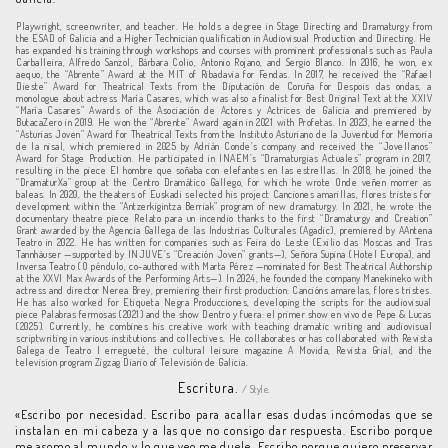
Playwright, screenwriter, and teacher. He holds a degree in Stage Directing and Dramaturgy from
the ESAD of Galicia and a Higher Technician qualification in Audiovisual Production and Directing. He
has expanded his training through workshops and courses with prominent professionals such as Paula
Carballeira, Alfredo Sanzol, Bárbara Colio, Antonio Rojano, and Sergio Blanco. In 2016, he won, ex
aequo, the “Abrente” Award at the MIT of Ribadavia for Fendas. In 2017, he received the “Rafael
Dieste” Award for Theatrical Texts from the Diputación de Coruña for Despois das ondas, a
monologue about actress María Casares, which was also a finalist for Best Original Text at the XXIV
“María Casares” Awards of the Asociación de Actores y Actrices de Galicia and premiered by
ButacaZero in 2019. He won the “Abrente” Award again in 2021 with Profetas. In 2023, he earned the
“Asturias Joven” Award for Theatrical Texts from the Instituto Asturiano de la Juventud for Memoria
de la nisal, which premiered in 2025 by Adrián Conde’s company and received the “Jovellanos”
Award for Stage Production. He participated in INAEM’s “Dramaturgias Actuales” program in 2017,
resulting in the piece El hombre que soñaba con elefantes en las estrellas. In 2018, he joined the
“DramaturXa” group at the Centro Dramático Gallego, for which he wrote Onde veñen morrer as
baleas. In 2020, the theaters of Euskadi selected his project Canciones amarillas, flores tristes for
development within the “Antzerkigintza Berriak” program of new dramaturgy. In 2021, he wrote the
documentary theatre piece Relato para un incendio thanks to the first “Dramaturgy and Creation”
Grant awarded by the Agencia Gallega de las Industrias Culturales (Agadic), premiered by AAntena
Teatro in 2022. He has written for companies such as Feira do Leste (Exilio das Moscas and Tras
Tannhäuser —supported by INJUVE’s “Creación Joven” grants—), Señora Supina (Hotel Europa), and
Inversa Teatro (O péndulo, co-authored with Marta Pérez —nominated for Best Theatrical Authorship
at the XXVI Max Awards of the Performing Arts—). In 2024, he founded the company Manekineko with
actress and director Nerea Brey, premiering their first production: Cancións amarelas, flores tristes.
He has also worked for Etiqueta Negra Producciones, developing the scripts for the audiovisual
piece Palabras fermosas (2021) and the show Dentro y fuera: el primer show en vivo de Pepe & Lucas
(2025). Currently, he combines his creative work with teaching dramatic writing and audiovisual
scriptwriting in various institutions and collectives. He collaborates or has collaborated with Revista
Galega de Teatro | erregueté, the cultural leisure magazine A Movida, Revista Grial, and the
television program Zigzag Diario of Televisión de Galicia.
Escritura.
/ Style.
«Escribo por necesidad. Escribo para acallar esas dudas incómodas que se
instalan en mi cabeza y a las que no consigo dar respuesta. Escribo porque
me asomo al mundo y lo que veo me duele. Escribo porque quiero preservar