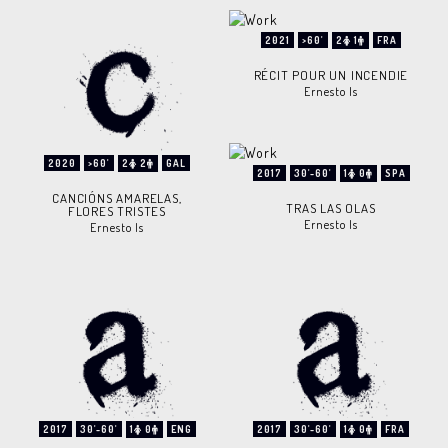
2021
>60'
2
1
FRA
RÉCIT POUR UN INCENDIE
Ernesto Is
2020
>60'
2
2
GAL
2017
30'-60'
1
0
SPA
CANCIÓNS AMARELAS,
TRAS LAS OLAS
FLORES TRISTES
Ernesto Is
Ernesto Is
2017
30'-60'
1
0
ENG
2017
30'-60'
1
0
FRA