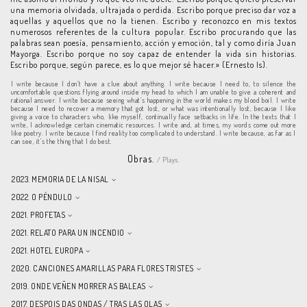
una memoria olvidada, ultrajada o perdida. Escribo porque preciso dar voz a
aquellas y aquellos que no la tienen. Escribo y reconozco en mis textos
numerosos referentes de la cultura popular. Escribo procurando que las
palabras sean poesía, pensamiento, acción y emoción, tal y como diría Juan
Mayorga. Escribo porque no soy capaz de entender la vida sin historias.
Escribo porque, según parece, es lo que mejor sé hacer.» (Ernesto Is).
I write because I don’t have a clue about anything. I write because I need to, to silence the
uncomfortable questions flying around inside my head to which I am unable to give a coherent and
rational answer. I write because seeing what’s happening in the world makes my blood boil. I write
because I need to recover a memory that got lost, or what was intentionally lost, because I like
giving a voice to characters who, like myself, continually face setbacks in life. In the texts that I
write, I acknowledge certain cinematic resources. I write and, at times, my words come out more
like poetry. I write because I find reality too complicated to understand. I write because, as far as I
can see, it’s the thing that I do best.
Obras.
/ Plays.
2023. MEMORIA DE LA NISAL
2022. O PÉNDULO
2021. PROFETAS
2021. RELATO PARA UN INCENDIO
2021. HOTEL EUROPA
2020. CANCIONES AMARILLAS PARA FLORES TRISTES
2019. ONDE VEÑEN MORRER AS BALEAS
2017. DESPOIS DAS ONDAS / TRAS LAS OLAS