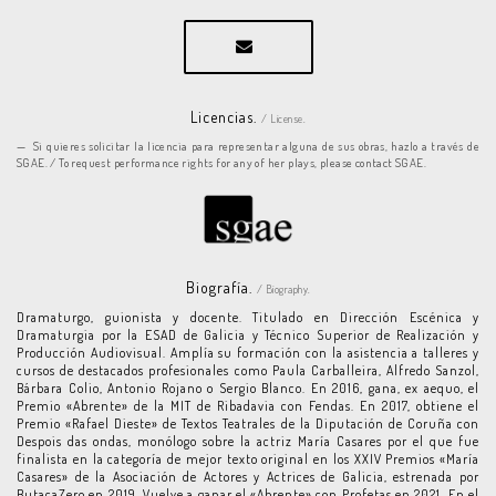
Licencias.
/ License.
Si quieres solicitar la licencia para representar alguna de sus obras, hazlo a través de
SGAE. / To request performance rights for any of her plays, please contact SGAE.
Biografía.
/ Biography.
Dramaturgo, guionista y docente. Titulado en Dirección Escénica y
Dramaturgia por la ESAD de Galicia y Técnico Superior de Realización y
Producción Audiovisual. Amplía su formación con la asistencia a talleres y
cursos de destacados profesionales como Paula Carballeira, Alfredo Sanzol,
Bárbara Colio, Antonio Rojano o Sergio Blanco. En 2016, gana, ex aequo, el
Premio «Abrente» de la MIT de Ribadavia con Fendas. En 2017, obtiene el
Premio «Rafael Dieste» de Textos Teatrales de la Diputación de Coruña con
Despois das ondas, monólogo sobre la actriz María Casares por el que fue
finalista en la categoría de mejor texto original en los XXIV Premios «María
Casares» de la Asociación de Actores y Actrices de Galicia, estrenada por
ButacaZero en 2019. Vuelve a ganar el «Abrente» con Profetas en 2021. En el