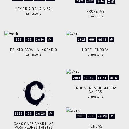
2021
>60'
1
1
MEMORIA DE LA NISAL
PROFETAS
Ernesto Is
Ernesto Is
2021
>60'
2
1
2021
>60'
4
1
RELATO PARA UN INCENDIO
HOTEL EUROPA
Ernesto Is
Ernesto Is
2019
30'-60'
1
2
ONDE VEÑEN MORRER AS
BALEAS
Ernesto Is
2020
>60'
2
2
2016
>60'
2
2
CANCIONES AMARILLAS
FENDAS
PARA FLORES TRISTES