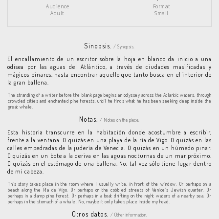
Audience
Format
Adult
Small
Sinopsis.
/ Synopsis.
El encallamiento de un escritor sobre la hoja en blanco da inicio a una
odisea por las aguas del Atlántico, a través de ciudades masificadas y
mágicos pinares, hasta encontrar aquello que tanto busca en el interior de
la gran ballena.
The stranding of a writer before the blank page begins an odyssey across the Atlantic waters, through
crowded cities and enchanted pine forests, until he finds what he has been seeking deep inside the
great whale.
Notas.
/ Notes on the piece.
Esta historia transcurre en la habitación donde acostumbre a escribir,
frente a la ventana. O quizás en una playa de la ría de Vigo. O quizás en las
calles empedradas de la judería de Venecia. O quizás en un húmedo pinar.
O quizás en un bote a la deriva en las aguas nocturnas de un mar próximo.
O quizás en el estómago de una ballena. No, tal vez sólo tiene lugar dentro
de mi cabeza.
This story takes place in the room where I usually write, in front of the window. Or perhaps on a
beach along the Ría de Vigo. Or perhaps on the cobbled streets of Venice’s Jewish quarter. Or
perhaps in a damp pine forest. Or perhaps in a boat drifting on the night waters of a nearby sea. Or
perhaps in the stomach of a whale. No, maybe it only takes place inside my head.
Otros datos.
/ Other information.