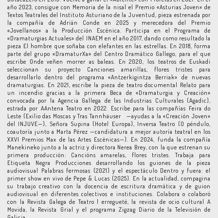
año 2023, consigue con Memoria de la nisal el Premio «Asturias Joven» de
Textos Teatrales del Instituto Asturiano de la Juventud, pieza estrenada por
la compañía de Adrián Conde en 2025 y merecedora del Premio
«Jovellanos» a la Producción Escénica. Participa en el Programa de
«Dramaturgias Actuales» del INAEM en el año 2017, dando como resultado la
pieza El hombre que soñaba con elefantes en las estrellas. En 2018, forma
parte del grupo «DramaturXa» del Centro Dramático Gallego, para el que
escribe Onde veñen morrer as baleas. En 2020, los teatros de Euskadi
seleccionan su proyecto Canciones amarillas, flores tristes para
desarrollarlo dentro del programa «Antzerkigintza Berriak» de nuevas
dramaturgias. En 2021, escribe la pieza de teatro documental Relato para
un incendio gracias a la primera Beca de «Dramaturgia y Creación»
convocada por la Agencia Gallega de las Industrias Culturales (Agadic),
estrada por AAntena Teatro en 2022. Escribe para las compañías Feira do
Leste (Exilio das Moscas y Tras Tannhäuser —ayudas a la «Creación Joven»
del INJUVE—), Señora Supina (Hotel Europa), Inversa Teatro (O péndulo,
coautoría junto a Marta Pérez —candidatura a mejor autoría teatral en los
XXVI Premios Max de las Artes Escénicas—). En 2024, funda la compañía
Manekineko junto a la actriz y directora Nerea Brey, con la que estrenan su
primera producción: Cancións amarelas, flores tristes. Trabaja para
Etiqueta Negra Producciones desarrollando los guiones de la pieza
audiovisual Palabras fermosas (2021) y el espectáculo Dentro y fuera: el
primer show en vivo de Pepe & Lucas (2025). En la actualidad, compagina
su trabajo creativo con la docencia de escritura dramática y de guion
audiovisual en diferentes colectivos e instituciones. Colabora o colaboró
con la Revista Galega de Teatro | erregueté, la revista de ocio cultural A
Movida, la Revista Grial y el programa Zigzag Diario de la Televisión de
Galicia.