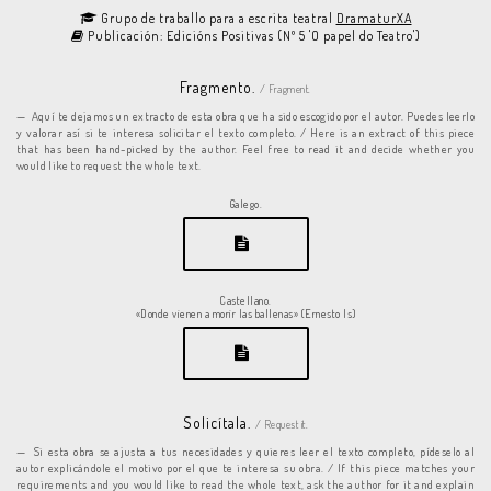
Grupo de traballo para a escrita teatral
DramaturXA
Publicación: Edicións Positivas (Nº 5 'O papel do Teatro')
Fragmento.
/ Fragment.
Aquí te dejamos un extracto de esta obra que ha sido escogido por el autor. Puedes leerlo
y valorar así si te interesa solicitar el texto completo. / Here is an extract of this piece
that has been hand-picked by the author. Feel free to read it and decide whether you
would like to request the whole text.
Galego.
Castellano.
«Donde vienen a morir las ballenas» (Ernesto Is)
Solicítala.
/ Request it.
Si esta obra se ajusta a tus necesidades y quieres leer el texto completo, pídeselo al
autor explicándole el motivo por el que te interesa su obra. / If this piece matches your
requirements and you would like to read the whole text, ask the author for it and explain