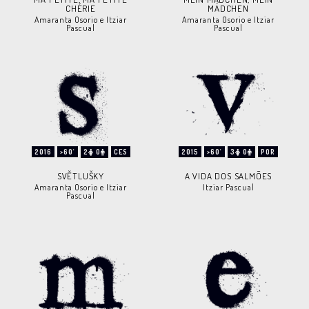
CHÉRIE
MÄDCHEN
Amaranta Osorio e Itziar
Amaranta Osorio e Itziar
Pascual
Pascual
2016
>60'
2
0
CES
2015
>60'
3
0
POR
SVĚTLUŠKY
A VIDA DOS SALMÕES
Amaranta Osorio e Itziar
Itziar Pascual
Pascual