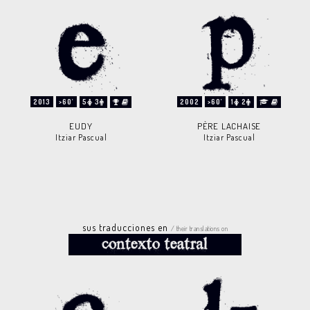
2013
>60'
5
3
2002
>60'
1
2
EUDY
PÈRE LACHAISE
Itziar Pascual
Itziar Pascual
sus traducciones en
/ their translations on