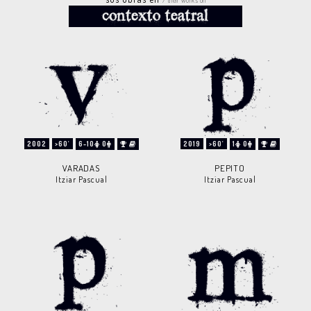
/ their works on
2002
>60'
6-10
0
2019
>60'
1
0
VARADAS
PEPITO
Itziar Pascual
Itziar Pascual