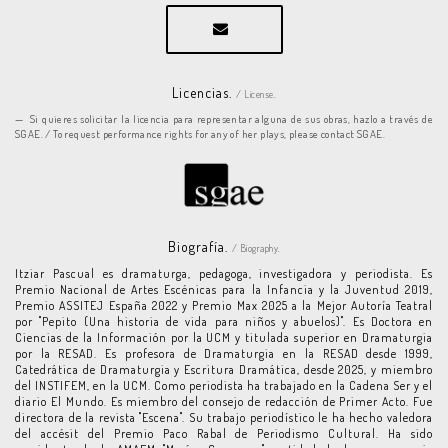
Licencias.
/ License.
Si quieres solicitar la licencia para representar alguna de sus obras, hazlo a través de
SGAE. / To request performance rights for any of her plays, please contact SGAE.
Biografía.
/ Biography.
Itziar Pascual es dramaturga, pedagoga, investigadora y periodista. Es
Premio Nacional de Artes Escénicas para la Infancia y la Juventud 2019,
Premio ASSITEJ España 2022 y Premio Max 2025 a la Mejor Autoría Teatral
por "Pepito (Una historia de vida para niños y abuelos)". Es Doctora en
Ciencias de la Información por la UCM y titulada superior en Dramaturgia
por la RESAD. Es profesora de Dramaturgia en la RESAD desde 1999,
Catedrática de Dramaturgia y Escritura Dramática, desde 2025, y miembro
del INSTIFEM, en la UCM. Como periodista ha trabajado en la Cadena Ser y el
diario El Mundo. Es miembro del consejo de redacción de Primer Acto. Fue
directora de la revista "Escena". Su trabajo periodístico le ha hecho valedora
del accésit del Premio Paco Rabal de Periodismo Cultural. Ha sido