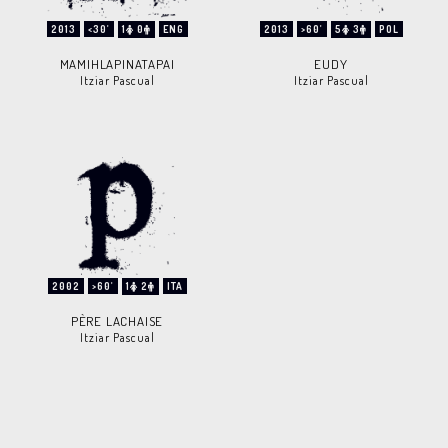
2013
<30'
1
0
ENG
2013
>60'
5
3
POL
MAMIHLAPINATAPAI
EUDY
Itziar Pascual
Itziar Pascual
2002
>60'
1
2
ITA
PÈRE LACHAISE
Itziar Pascual