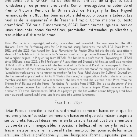
presidenta de la AMAEM "Marías Guerreras", entidad de la que es socia
fundadora y fue primera presidenta. Como investigadora ha obtenido el
Premio Victoria Kent de la Universidad de Málaga y la Beca Miguel
Fernández de la UNED. También es autora del estudio "Suzanne Lebeau. Las
huellas de la esperanza" y de "Pasar a limpio. Cómo mejorar tu texto
dramático)" (Editorial Fundamentos, 2024). Como dramaturga es autora de
unas cincuenta obras dramáticas, premiadas, estrenadas, publicadas y
traducidas a distintos idiomas.
Itziar Pascual is a playwright, educator, researcher, and journalist. She was awarded the 2019
National Prize for Performing Arts for Children and Young Audiences, the ASSITEJ Spain Prize in
2022, and the 2025 Max Award for Best Playwriting for Pepito (Una historia de vida para niños y
abuelos). She holds a PhD in Information Sciences from the Complutense University of Madrid (UCM)
and a higher degree in Playwriting from RESAD. She has been a professor of Playwriting at RESAD
since 1999 and, since 2025, a Full Professor of Playwriting and Dramatic Writing, as well as a member
of INSTIFEM at UCM. As a journalist, she has worked for Cadena SER and the newspaper El Mundo.
She is a member of the editorial board of Primer Acto and was director of the magazine Escena. Her
journalistic work earned her a runner-up mention for the Paco Rabal Award for Cultural Journalism.
She has served as president of AMAEM “Marías Guerreras,” an organization of which she is a founding
member and first president. As a researcher, she has received the Victoria Kent Prize from the
University of Málaga and the Miguel Fernández Fellowship from UNED. She is also the author of the
study Suzanne Lebeau. Las huellas de la esperanza and Pasar a limpio. Cómo mejorar tu texto
dramático (Editorial Fundamentos, 2024). As a playwright, she has written around fifty plays that have
been awarded, staged, published, and translated into various languages.
Escritura.
/ Style.
Itziar Pascual concibe la escritura dramática como un barco, en el que las
mujeres y los niños están primero; un barco en el que esta máxima aspira a
ser concreta. Pascual desea reunir en la palabra teatral cuatro elementos a
los que da valor innegociable: la poesía, la belleza, el humor y la justicia.
Tras una etapa inicial, en la que el tratamiento contemporáneo de los mitos
era una clave significativa y una búsqueda formal, apuesta por la