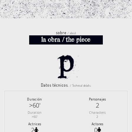
sobre
/ about
Datos técnicos.
/ Technical details.
Duración
Personajes
>60'
2
Duration
Characters
>60'
2
Actrices
Actores
2
0