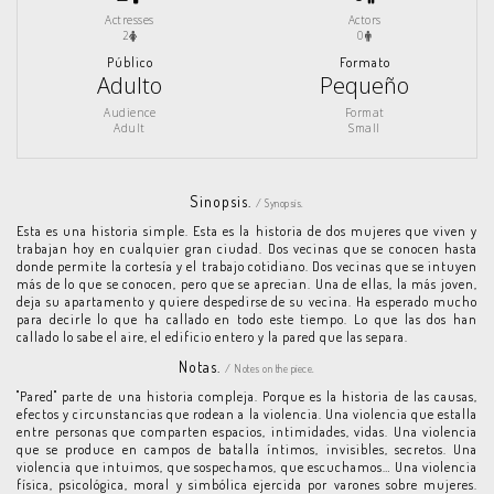
Actresses
Actors
2
0
Público
Formato
Adulto
Pequeño
Audience
Format
Adult
Small
Sinopsis.
/ Synopsis.
Esta es una historia simple. Esta es la historia de dos mujeres que viven y
trabajan hoy en cualquier gran ciudad. Dos vecinas que se conocen hasta
donde permite la cortesía y el trabajo cotidiano. Dos vecinas que se intuyen
más de lo que se conocen, pero que se aprecian. Una de ellas, la más joven,
deja su apartamento y quiere despedirse de su vecina. Ha esperado mucho
para decirle lo que ha callado en todo este tiempo. Lo que las dos han
callado lo sabe el aire, el edificio entero y la pared que las separa.
Notas.
/ Notes on the piece.
"Pared" parte de una historia compleja. Porque es la historia de las causas,
efectos y circunstancias que rodean a la violencia. Una violencia que estalla
entre personas que comparten espacios, intimidades, vidas. Una violencia
que se produce en campos de batalla íntimos, invisibles, secretos. Una
violencia que intuimos, que sospechamos, que escuchamos… Una violencia
física, psicológica, moral y simbólica ejercida por varones sobre mujeres.