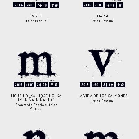
2004
>60'
2
0
2016
<30'
1
0
PARED
MARÍA
Itziar Pascual
Itziar Pascual
2016
>60'
2
0
2015
>60'
3
0
MOJE HOLKA, MOJE HOLKA
LA VIDA DE LOS SALMONES
(MI NIÑA, NIÑA MÍA)
Itziar Pascual
Amaranta Osorio e Itziar
Pascual