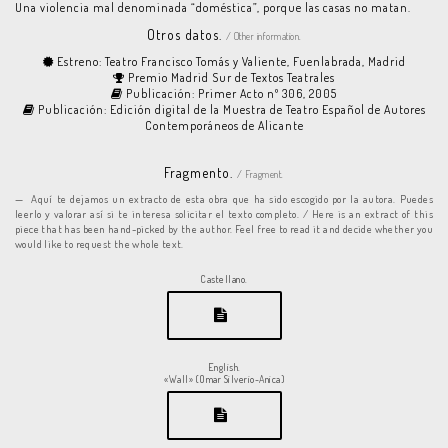
Una violencia mal denominada “doméstica”, porque las casas no matan.
Otros datos.
/ Other information.
Estreno: Teatro Francisco Tomás y Valiente, Fuenlabrada, Madrid
Premio Madrid Sur de Textos Teatrales
Publicación: Primer Acto nº 306, 2005
Publicación: Edición digital de la Muestra de Teatro Español de Autores
Contemporáneos de Alicante
Fragmento.
/ Fragment.
Aquí te dejamos un extracto de esta obra que ha sido escogido por la autora. Puedes
leerlo y valorar así si te interesa solicitar el texto completo. / Here is an extract of this
piece that has been hand-picked by the author. Feel free to read it and decide whether you
would like to request the whole text.
Castellano.
English.
«Wall» (Omar Silverio-Anica)