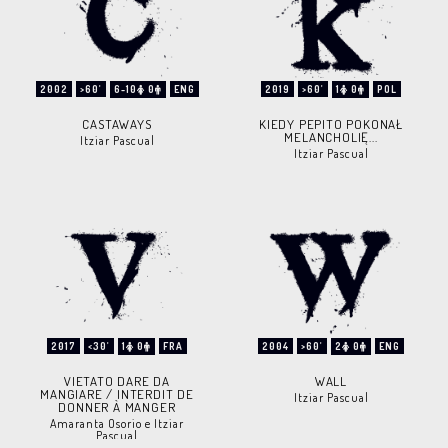
2002
>60'
6-10
0
ENG
2019
>60'
1
0
POL
CASTAWAYS
KIEDY PEPITO POKONAŁ
MELANCHOLIĘ...
Itziar Pascual
Itziar Pascual
2017
<30'
1
0
FRA
2004
>60'
2
0
ENG
VIETATO DARE DA
WALL
MANGIARE / INTERDIT DE
Itziar Pascual
DONNER À MANGER
Amaranta Osorio e Itziar
Pascual