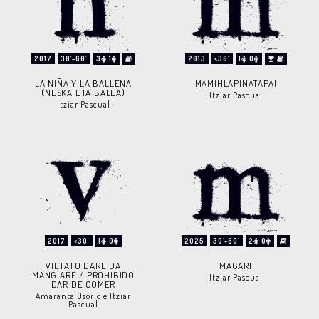
2017
30'-60'
3
1
2013
<30'
1
0
LA NIÑA Y LA BALLENA
MAMIHLAPINATAPAI
(NESKA ETA BALEA)
Itziar Pascual
Itziar Pascual
2017
<30'
1
0
2025
30'-60'
2
0
VIETATO DARE DA
MAGARI
MANGIARE / PROHIBIDO
Itziar Pascual
DAR DE COMER
Amaranta Osorio e Itziar
Pascual