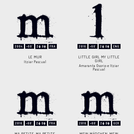
2004
>60'
2
0
FRA
2016
>60'
2
0
ENG
LE MUR
LITTLE GIRL MY LITTLE
GIRL
Itziar Pascual
Amaranta Osorio e Itziar
Pascual
2016
>60'
2
0
FRA
2016
>60'
2
0
GER
MA PETITE, MA PETITE
MEIN MÄDCHEN, MEIN