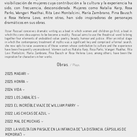
visibilización de mujeres cuya contribución a la cultura y la experiencia ha
sido, con frecuencia, desconsiderada. Mujeres como Natalia Karp, Rosa
Parks, Wangari Maathai, Rita Levi Montalcini, María Zambrano, Pina Bausch
o Rosa Helena Lovo, entre otras, han sido inspiradoras de personajes
dramáticos en sus obras.
Itziar Pascual conceives dramatic writing as a boat in which women and children go first; a boat in
which this core idea aspires to be become a reality. Pascual aims to use the theatrical word to bring
together four elements of undoubted value: poetry, beauty, humour and justice. After an initial stage
in which the contemporary treatment of myths was a significant key and comprised a formal search,
she now opts to raise awareness of those women whose contribution to culture and the experience
have been frequently unconsidered. Women such as Natalia Karp, Rosa Parks, Wangari Maathai, Rita
Levi Montalcini, María Zambrano, Pina Bausch or Rosa Helena Lovo, among others, have been the
inspiration for characters in her works.
Obras.
/ Plays.
2025. MAGARI
2025. HONRA
2024. VIDA
2023. LOS JABALÍES
2023. EL INCREÍBLE VIAJE DE WILLIAM PARRY
2022. LAS CHICAS DE AZUL
2022. MAL DE MUCHAS
2021. LA VUELTA (UN PAISAJE EN LA INFANCIA DE "LA DISTANCIA. CÁPSULAS DE
MEMORIA")