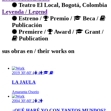
Teatro El Local, Bogotá, Colombia
Leyenda
/ Legend
Estreno /
Premio /
Beca /
Publicación
Premiere /
Award /
Grant /
Publication
sus obras en
/ their works on
2019
30'-60'
4
4
LA JAULA
Amaranta Osorio
2004
30'-60'
2
2
¿QUÉ HARÉ YO CON TANTOS MUNDOS?