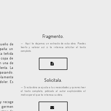
Fragmento.
Aquí te dejamos un extracto de esta obra. Puedes
 sueño de
leerlo y valorar así si te interesa solicitar el texto
spaña: un
completo.
ca teñida
a copa de
En una de
lenta. La
 pasando.
olamente
Solicítala.
doler. Es
Si esta obra se ajusta a tus necesidades y quieres leer
el texto completo, pidéselo al autor explicándole el
motivo por el que te interesa su obra.
 y recoge
l germen