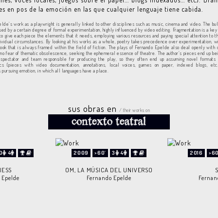
tes en pos de la emoción en las que cualquier lenguaje tiene cabida.
lde’s work as a playwright is generally linked to other disciplines such as music, cinema and video. The bul
ised by a certain degree of formal experimentation, highly influenced by video editing. Fragmentation is a key 
 to give each piece the elements that it needs, employing various resources and paying special attention to t
dividual circumstances. By looking at his works as a whole, poetry takes precedence over experimentation, w
tlook that is always framed within the field of fiction. The plays of Fernando Epelde also deal openly with
 no fear of thematic obsolescence, seeking the ephemeral essence of theatre. The author’s pieces end up bei
 spectator and team responsible for producing the play, so they often end up assuming novel formats 
tics (pieces with video documentation, annotations, local voices, games on paper, indexed blogs, etc.
 pursuing emotion, in which all languages have a place.
sus obras en
/ their works on
0
4
2009
>60'
3
4
2016
>60
NESS
OM, LA MÚSICA DEL UNIVERSO
 Epelde
Fernando Epelde
Fernan