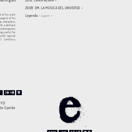
2010. CAIXA NEGRA
2009. OM, LA MÚSICA DEL UNIVERSO
k of his work
Leyenda
/ Legend
aspect of his
he characters
ith a defined
 contemporary
ng useful for
with special
). Limitless
'
3
4
SYD
do Epelde