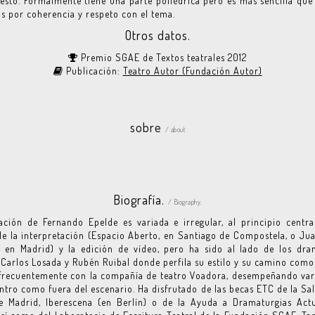
esto. Formalmente tiene una parte poliédrica pero es más sencilla que
s por coherencia y respeto con el tema.
Otros datos.
Premio SGAE de Textos teatrales 2012
Publicación:
Teatro Autor (Fundación Autor)
sobre
/ about
Biografía.
/ Biography.
ción de Fernando Epelde es variada e irregular, al principio centr
e la interpretación (Espacio Aberto, en Santiago de Compostela, o Ju
, en Madrid) y la edición de vídeo, pero ha sido al lado de los dra
 Carlos Losada y Rubén Ruibal donde perfila su estilo y su camino como 
frecuentemente con la compañía de teatro Voadora, desempeñando var
ntro como fuera del escenario. Ha disfrutado de las becas ETC de la Sa
e Madrid, Iberescena (en Berlín) o de la Ayuda a Dramaturgias Actu