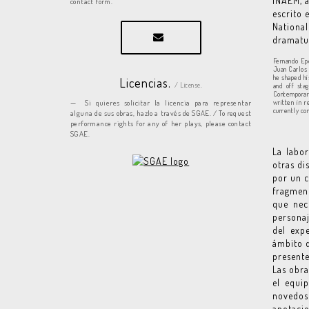
INAEM, a
contact form.
escrito 
Nationa
dramatu
Fernando Epe
Juan Carlos 
he shaped hi
Licencias.
/ License.
and off sta
Contemporary
Si quieres solicitar la licencia para representar
written in 
currently co
alguna de sus obras, hazlo a través de SGAE. / To request
performance rights for any of her plays, please contact
SGAE.
La labo
otras di
por un c
fragment
que nec
personaj
del exp
ámbito d
presente
Las obra
el equi
novedos
anotacio