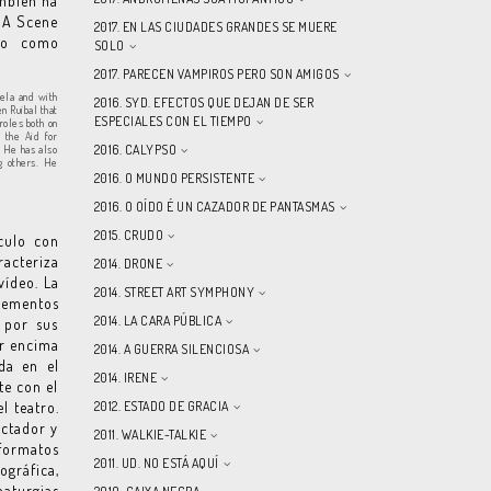
ambien ha
 MA Scene
2017. EN LAS CIUDADES GRANDES SE MUERE
ajo como
SOLO
2017. PARECEN VAMPIROS PERO SON AMIGOS
tela and with
2016. SYD. EFECTOS QUE DEJAN DE SER
n Ruibal that
ESPECIALES CON EL TIEMPO
roles both on
 the Aid for
2016. CALYPSO
. He has also
g others. He
2016. O MUNDO PERSISTENTE
2016. O OÍDO É UN CAZADOR DE PANTASMAS
2015. CRUDO
culo con
racteriza
2014. DRONE
vídeo. La
2014. STREET ART SYMPHONY
elementos
2014. LA CARA PÚBLICA
 por sus
or encima
2014. A GUERRA SILENCIOSA
da en el
2014. IRENE
te con el
l teatro.
2012. ESTADO DE GRACIA
ectador y
2011. WALKIE-TALKIE
formatos
2011. UD. NO ESTÁ AQUÍ
gráfica,
maturgias