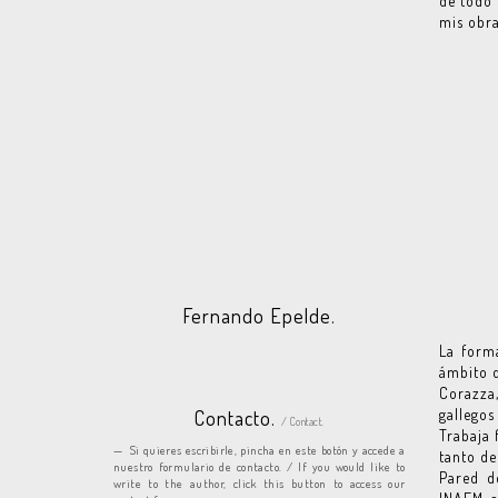
de todo 
mis obra
Fernando Epelde.
La forma
ámbito d
Corazza
gallegos
Contacto.
/ Contact.
Trabaja 
Si quieres escribirle, pincha en este botón y accede a
tanto de
nuestro formulario de contacto. / If you would like to
Pared d
write to the author, click this button to access our