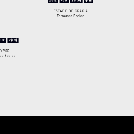
2012
>60'
2
5
ESTADO DE GRACIA
Fernando Epelde
60'
2
1
LYPSO
do Epelde