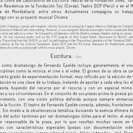
sí como del Laboratorio de Escritura Teatral de la Fundación SGAE. T
en Residencia en la Fundación Toji (Corea), Teatro DCP (Perú) o en el
le de Montbéliard, entre otros. Actualmente compagina su trab
rgo con su proyecto musical Chisme.
lde’s training is varied and irregular, initially focused on acting (at Espacio Aberto in Santiago de Compos
Corazza in Madrid) and video editing. However, it was alongside Galician playwrights Carlos Losada and Rubé
s style and path as a writer. He frequently collaborates with the theatre company Voadora, taking on various 
ge. He has received grants such as the ETC program at Sala Cuarta Pared, Iberescena (in Berlin), and
 Playwriting from the INAEM, as well as participating in the Playwriting Laboratory of the Fundación SGAE
residence at the Toji Cultural Foundation, Teatro DCP, and the MA Scène Nationale de Montbéliard, amon
mbines his work as a playwright with his music project, Chisme.
Escritura.
/ Style.
r como dramaturgo de Fernando Epelde incluye, generalmente, el vín
sciplinas como la música, el cine o el vídeo. El grueso de su obra se ca
ierto grado de experimentación formal, muy influido por la edición de 
ación es una clave de su trabajo, tratando de aportar a cada obra los 
esita, huyendo del recurso por el recurso y con un especial mimo
es y sus circunstancias. En el conjunto de sus piezas prima la poesía p
erimento, con una visión política definida aunque siempre enmarca
e la ficción. El teatro de Fernando Epelde conecta, además, frontalmen
. Sin miedo a la obsolescencia temática, buscando la esencia efímera de
s del autor terminan por ser dramaturgias útiles para el lector, el esp
po responsable de la pieza, por lo que resultan muchas veces en 
os con características especiales (piezas con documentación video
nes, voces locales, juegos sobre el papel... blogs indexados... etc). Dra