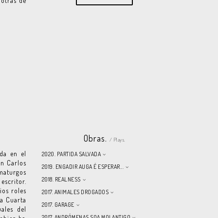
 otras de
Obras.
/ Plays.
ada en el
2020. PARTIDA SALVADA
an Carlos
2019. ENGADIR AUGA É ESPERAR...
maturgos
2018. REALNESS
escritor.
ios roles
2017. ANIMALES DROGADOS
la Cuarta
2017. GARAGE
ales del
2017. ANDRÓMENAS SOA MOI ANTIGO