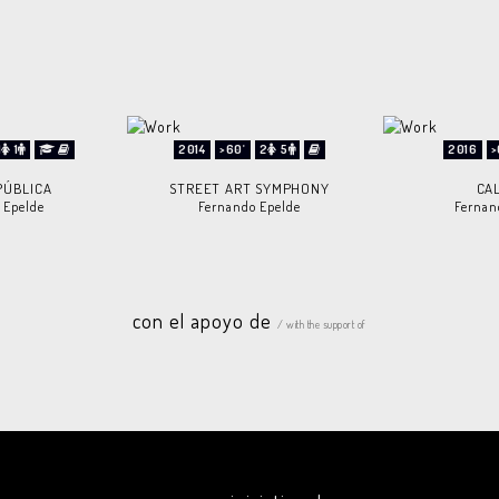
1
1
2014
>60'
2
5
2016
>
PÚBLICA
STREET ART SYMPHONY
CA
 Epelde
Fernando Epelde
Fernan
con el apoyo de
/ with the support of