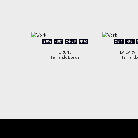
2014
>60'
2
5
2014
>60'
DRONE
LA CARA 
Fernando Epelde
Fernando