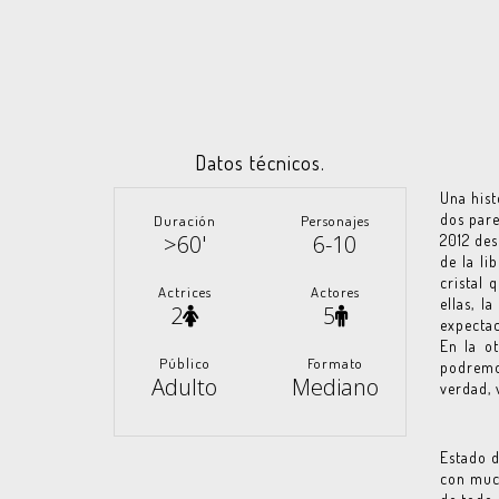
Datos técnicos.
Una hist
dos pare
Duración
Personajes
>60'
6-10
2012 des
de la li
cristal 
Actrices
Actores
ellas, l
2
5
expectac
En la o
Público
Formato
podremos
Adulto
Mediano
verdad, 
Estado d
con muc