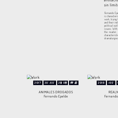
sin lími
Fernando Epe
is character
work, trying
and their in
political ou
issues. With
the reader,
characteris
dramaturgies
2017
30'-60'
2
0
2018
>60'
ANIMALES DROGADOS
REAL
Fernando Epelde
Fernando