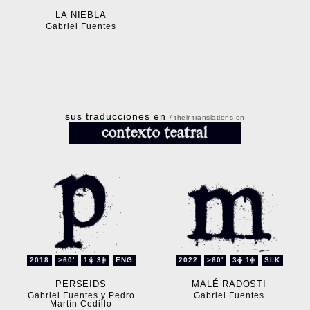
LA NIEBLA
Gabriel Fuentes
sus traducciones en
/ their translations on
2018
>60'
1
3
ENG
2022
>60'
3
1
SLK
PERSEIDS
MALÉ RADOSTI
Gabriel Fuentes y Pedro
Gabriel Fuentes
Martín Cedillo