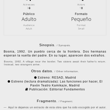
Actresses
Actors
3
1
Público
Formato
Adulto
Pequeño
Audience
Format
Adult
Small
Sinopsis.
/ Synopsis.
Bosnia, 1992. Un pueblo cerca de la frontera. Dos hermanas
esperan la vuelta del padre. En su lugar, aparecen dos extraños.
Bosnia, 1992. A village near the border. Two sisters await their father’s return.
Instead, two strangers arrive.
Otros datos.
/ Other information.
Estreno: RESAD, Madrid
Estreno (lectura dramatizada): Las funciones por hacer, El
Pavón Teatro Kamikaze, Madrid
Publicación: Editorial Fundamentos
Fragmento.
/ Fragment.
Aquí te dejamos un extracto de esta obra que ha sido escogido por el autor.