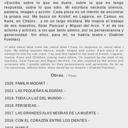
«Escribo sobre lo que me duele, sobre lo que no tengo
respuesta, sobre lo que odio. Mi escritura necesita silencio,
palabra, imagen y acción. Cada pieza es un intento de encontrar
la propia voz. Me busco en Kristof, en Lagarce, en Camus, en
Kane, en Chéjov… y en un largo etcétera. Me inspira el trabajo
de mis maestros, Itziar Pascual y Miguel del Arco. Y el de los
actores y actrices, a los que tanto admiro, por su perseverancia y
generosidad. Sin ellos, para mí, no habría teatro.» (Gabriel
Fuentes).
«I write about what hurts me, about what I have no response to, about what I
hate. My writing requires silence, words, images and action. Each piece is an
attempt to find my own voice. I try and find myself in the work of Kristof, Lagarce,
Camus, Kane and Chekhov, among many others. I’m inspired by the work of my
teachers, Itziar Pascual and Miguel del Arco. I’m also inspired by the actors and
actresses who I greatly admire for their perseverance and generosity. As far as
I’m concerned, without them, there would be no theatre.» (Gabriel Fuentes).
Obras.
/ Plays.
2026. FAMILIA MOZART
2022. LAS PEQUEÑAS ALEGRÍAS
2019. TODA LA LUZ DEL MUNDO
2018. PERSEIDAS
2017. LAS GRANDES ALAS NEGRAS DE LA MUERTE
2016. CON EL CORAZÓN ENTRE LOS DIENTES