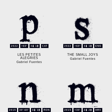
2022
>60'
3
1
CAT
2022
>60'
3
1
ENG
LES PETITES
THE SMALL JOYS
ALEGRIES
Gabriel Fuentes
Gabriel Fuentes
2015
30'-60'
3
1
RON
2015
<30'
2
2
HRV