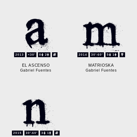
2013
<30'
0
2
2014
30'-60'
5
1
EL ASCENSO
MATRIOSKA
Gabriel Fuentes
Gabriel Fuentes
2015
30'-60'
3
1