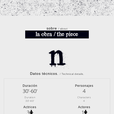
sobre
/ about
Datos técnicos.
/ Technical details.
Duración
Personajes
30'-60'
4
Duration
Characters
30'-60'
4
Actrices
Actores
3
1