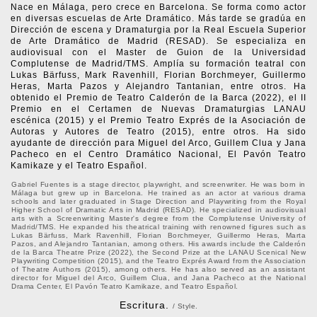
Nace en Málaga, pero crece en Barcelona. Se forma como actor
en diversas escuelas de Arte Dramático. Más tarde se gradúa en
Dirección de escena y Dramaturgia por la Real Escuela Superior
de Arte Dramático de Madrid (RESAD). Se especializa en
audiovisual con el Master de Guion de la Universidad
Complutense de Madrid/TMS. Amplía su formación teatral con
Lukas Bärfuss, Mark Ravenhill, Florian Borchmeyer, Guillermo
Heras, Marta Pazos y Alejandro Tantanian, entre otros. Ha
obtenido el Premio de Teatro Calderón de la Barca (2022), el II
Premio en el Certamen de Nuevas Dramaturgias LANAU
escénica (2015) y el Premio Teatro Exprés de la Asociación de
Autoras y Autores de Teatro (2015), entre otros. Ha sido
ayudante de dirección para Miguel del Arco, Guillem Clua y Jana
Pacheco en el Centro Dramático Nacional, El Pavón Teatro
Kamikaze y el Teatro Español.
Gabriel Fuentes is a stage director, playwright, and screenwriter. He was born in
Málaga but grew up in Barcelona. He trained as an actor at various drama
schools and later graduated in Stage Direction and Playwriting from the Royal
Higher School of Dramatic Arts in Madrid (RESAD). He specialized in audiovisual
arts with a Screenwriting Master's degree from the Complutense University of
Madrid/TMS. He expanded his theatrical training with renowned figures such as
Lukas Bärfuss, Mark Ravenhill, Florian Borchmeyer, Guillermo Heras, Marta
Pazos, and Alejandro Tantanian, among others. His awards include the Calderón
de la Barca Theatre Prize (2022), the Second Prize at the LANAU Scenical New
Playwriting Competition (2015), and the Teatro Exprés Award from the Association
of Theatre Authors (2015), among others. He has also served as an assistant
director for Miguel del Arco, Guillem Clua, and Jana Pacheco at the National
Drama Center, El Pavón Teatro Kamikaze, and Teatro Español.
Escritura.
/ Style.