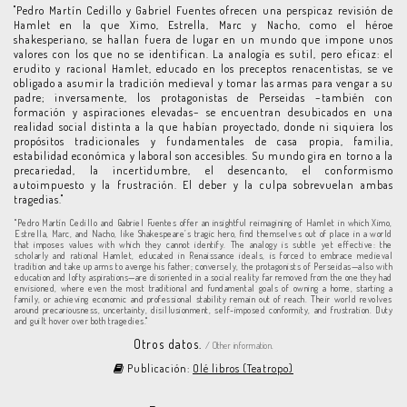
"Pedro Martín Cedillo y Gabriel Fuentes ofrecen una perspicaz revisión de
Hamlet en la que Ximo, Estrella, Marc y Nacho, como el héroe
shakesperiano, se hallan fuera de lugar en un mundo que impone unos
valores con los que no se identifican. La analogía es sutil, pero eficaz: el
erudito y racional Hamlet, educado en los preceptos renacentistas, se ve
obligado a asumir la tradición medieval y tomar las armas para vengar a su
padre; inversamente, los protagonistas de Perseidas –también con
formación y aspiraciones elevadas– se encuentran desubicados en una
realidad social distinta a la que habían proyectado, donde ni siquiera los
propósitos tradicionales y fundamentales de casa propia, familia,
estabilidad económica y laboral son accesibles. Su mundo gira en torno a la
precariedad, la incertidumbre, el desencanto, el conformismo
autoimpuesto y la frustración. El deber y la culpa sobrevuelan ambas
tragedias."
"Pedro Martín Cedillo and Gabriel Fuentes offer an insightful reimagining of Hamlet in which Ximo,
Estrella, Marc, and Nacho, like Shakespeare’s tragic hero, find themselves out of place in a world
that imposes values with which they cannot identify. The analogy is subtle yet effective: the
scholarly and rational Hamlet, educated in Renaissance ideals, is forced to embrace medieval
tradition and take up arms to avenge his father; conversely, the protagonists of Perseidas—also with
education and lofty aspirations—are disoriented in a social reality far removed from the one they had
envisioned, where even the most traditional and fundamental goals of owning a home, starting a
family, or achieving economic and professional stability remain out of reach. Their world revolves
around precariousness, uncertainty, disillusionment, self-imposed conformity, and frustration. Duty
and guilt hover over both tragedies."
Otros datos.
/ Other information.
Publicación:
Olé libros (Teatropo)