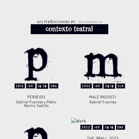
sus traducciones en
/ their translations on
2018
>60'
1
3
ENG
2022
>60'
3
1
SLK
PERSEIDS
MALÉ RADOSTI
Gabriel Fuentes y Pedro
Gabriel Fuentes
Martín Cedillo
2022
>60'
3
1
ENG
THE SMALL JOYS