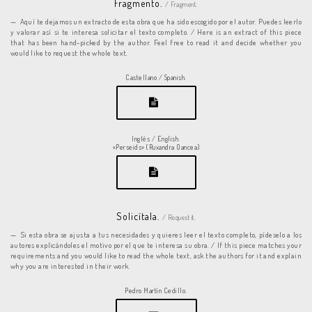
Fragmento.
/ Fragment.
Aquí te dejamos un extracto de esta obra que ha sido escogido por el autor. Puedes leerlo
y valorar así si te interesa solicitar el texto completo. / Here is an extract of this piece
that has been hand-picked by the author. Feel free to read it and decide whether you
would like to request the whole text.
Castellano / Spanish.
Inglés / English.
«Perseids» (Ruxandra Oancea)
Solicítala.
/ Request it.
Si esta obra se ajusta a tus necesidades y quieres leer el texto completo, pídeselo a los
autores explicándoles el motivo por el que te interesa su obra. / If this piece matches your
requirements and you would like to read the whole text, ask the authors for it and explain
why you are interested in their work.
Pedro Martín Cedillo.