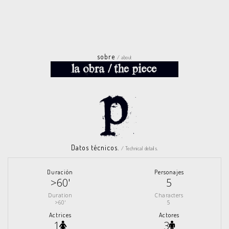
sobre
/ about
Datos técnicos.
/ Technical details.
Duración
Personajes
>60'
5
Duration
Characters
>60'
5
Actrices
Actores
1
3