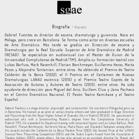
Biografía.
/ Biography.
Gabriel Fuentes es director de escena, dramaturgo y guionista. Nace en
Málaga, pero crece en Barcelona. Se forma como actor en diversas escuelas
de Arte Dramático. Más tarde se gradúa en Dirección de escena y
Dramaturgia por la Real Escuela Superior de Arte Dramático de Madrid
(RESAD). Se especializa en audiovisual con el Master de Guion de la
Universidad Complutense de Madrid/TMS. Amplía su formación teatral con
Lukas Bärfuss, Mark Ravenhill, Florian Borchmeyer, Guillermo Heras, Marta
Pazos y Alejandro Tantanian, entre otros. Ha obtenido el Premio de Teatro
Calderón de la Barca (2022), el II Premio en el Certamen de Nuevas
Dramaturgias LANAU escénica (2015) y el Premio Teatro Exprés de la
Asociación de Autoras y Autores de Teatro (2015), entre otros. Ha sido
ayudante de dirección para Miguel del Arco, Guillem Clua y Jana Pacheco
en el Centro Dramático Nacional, El Pavón Teatro Kamikaze y el Teatro
Español.
Gabriel Fuentes is a stage director, playwright, and screenwriter. He was born in Málaga but grew up
in Barcelona. He trained as an actor at various drama schools and later graduated in Stage Direction
and Playwriting from the Royal Higher School of Dramatic Arts in Madrid (RESAD). He specialized in
audiovisual arts with a Screenwriting Master's degree from the Complutense University of
Madrid/TMS. He expanded his theatrical training with renowned figures such as Lukas Bärfuss, Mark
Ravenhill, Florian Borchmeyer, Guillermo Heras, Marta Pazos, and Alejandro Tantanian, among others.
His awards include the Calderón de la Barca Theatre Prize (2022), the Second Prize at the LANAU
Scenical New Playwriting Competition (2015), and the Teatro Exprés Award from the Association of
Theatre Authors (2015), among others. He has also served as an assistant director for Miguel del