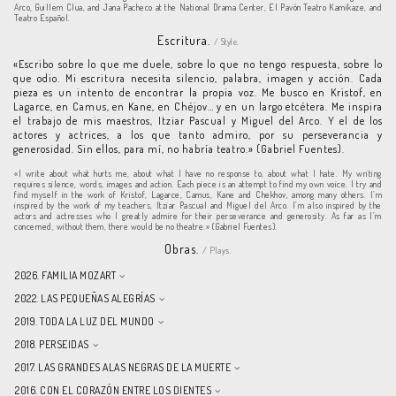
Arco, Guillem Clua, and Jana Pacheco at the National Drama Center, El Pavón Teatro Kamikaze, and
Teatro Español.
Escritura.
/ Style.
«Escribo sobre lo que me duele, sobre lo que no tengo respuesta, sobre lo
que odio. Mi escritura necesita silencio, palabra, imagen y acción. Cada
pieza es un intento de encontrar la propia voz. Me busco en Kristof, en
Lagarce, en Camus, en Kane, en Chéjov… y en un largo etcétera. Me inspira
el trabajo de mis maestros, Itziar Pascual y Miguel del Arco. Y el de los
actores y actrices, a los que tanto admiro, por su perseverancia y
generosidad. Sin ellos, para mí, no habría teatro.» (Gabriel Fuentes).
«I write about what hurts me, about what I have no response to, about what I hate. My writing
requires silence, words, images and action. Each piece is an attempt to find my own voice. I try and
find myself in the work of Kristof, Lagarce, Camus, Kane and Chekhov, among many others. I’m
inspired by the work of my teachers, Itziar Pascual and Miguel del Arco. I’m also inspired by the
actors and actresses who I greatly admire for their perseverance and generosity. As far as I’m
concerned, without them, there would be no theatre.» (Gabriel Fuentes).
Obras.
/ Plays.
2026. FAMILIA MOZART
2022. LAS PEQUEÑAS ALEGRÍAS
2019. TODA LA LUZ DEL MUNDO
2018. PERSEIDAS
2017. LAS GRANDES ALAS NEGRAS DE LA MUERTE
2016. CON EL CORAZÓN ENTRE LOS DIENTES