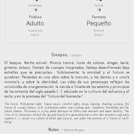
Actresses
Actors
1
3
Público
Formato
Adulto
Pequeño
Audience
Format
Adult
Small
Sinopsis.
/ Synopsis.
El bosque. Noche estival. Música trance, luces de colores, drogas, baile,
griterío, éxtasis, frenesí de cuerpos traspirados, festejo desenfrenado bajo
estrellas que se precipitan… Súbitamente, la amistad y el futuro se
quiebran. Perseidas es una obra sobre la traición, a los demás y a uno/a
mismo/a, y sobre la identidad. Las vidas de sus personajes reflejan las
vicisitudes de una generación, la nacida a finales de los setenta y principios
de los ochenta del siglo pasado (...), educada en la cultura del esfuerzo y el
éxito, y en la promesa del “futuro del bienestar”.
The forest. Midsummer night. Trance music, colorful lights, drugs, dancing, shouting, ecstasy, the
frenzy of sweaty bodies, wild celebration under stars rushing past… Suddenly, friendship and the
future shatter. Perseidas is a play about betrayal—of others and oneself—and about identity. The
lives of its characters reflect the ups and downs of a generation born in the late seventies and early
eighties (...), raised in a culture of effort and success, and under the promise of a “future of well-
being.”
Notas.
/ Notes on the piece.